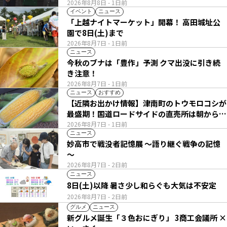
2026年8月8日
- 1日前
イベント
ニュース
「上越ナイトマーケット」開幕！ 高田城址公
園で8日(土)まで
2026年8月7日
- 1日前
ニュース
今秋のブナは「豊作」予測 クマ出没に引き続
き注意！
2026年8月7日
- 1日前
ニュース
おすすめ
【近隣お出かけ情報】津南町のトウモロコシが
最盛期！国道ロードサイドの直売所は朝から長
い列
2026年8月7日
- 1日前
ニュース
妙高市で戦没者記憶展 ～語り継ぐ戦争の記憶
～
2026年8月7日
- 2日前
ニュース
8日(土)以降 暑さ少し和らぐも大気は不安定
2026年8月7日
- 2日前
グルメ
ニュース
新グルメ誕生「３色おにぎり」 3商工会議所 ×