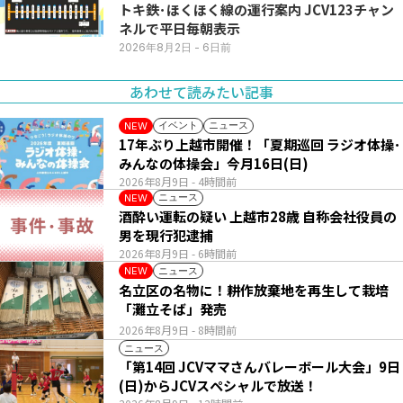
トキ鉄･ほくほく線の運行案内 JCV123チャン
ネルで平日毎朝表示
2026年8月2日
- 6日前
あわせて読みたい記事
イベント
ニュース
NEW
17年ぶり上越市開催！「夏期巡回 ラジオ体操･
みんなの体操会」今月16日(日)
2026年8月9日
- 4時間前
ニュース
NEW
酒酔い運転の疑い 上越市28歳 自称会社役員の
男を現行犯逮捕
2026年8月9日
- 6時間前
ニュース
NEW
名立区の名物に！耕作放棄地を再生して栽培
「灘立そば」発売
2026年8月9日
- 8時間前
ニュース
「第14回 JCVママさんバレーボール大会」9日
(日)からJCVスペシャルで放送！