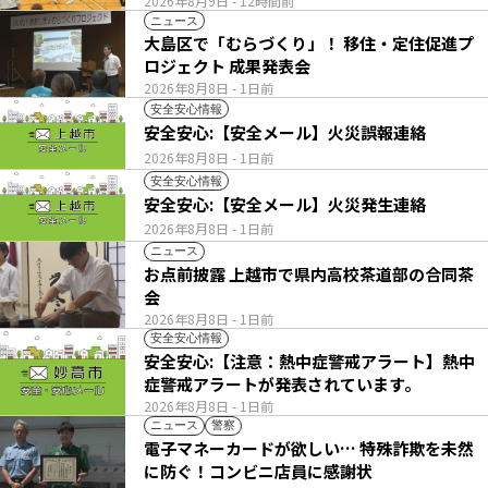
2026年8月9日
- 12時間前
ニュース
大島区で「むらづくり」！ 移住・定住促進プ
ロジェクト 成果発表会
2026年8月8日
- 1日前
安全安心情報
安全安心:【安全メール】火災誤報連絡
2026年8月8日
- 1日前
安全安心情報
安全安心:【安全メール】火災発生連絡
2026年8月8日
- 1日前
ニュース
お点前披露 上越市で県内高校茶道部の合同茶
会
2026年8月8日
- 1日前
安全安心情報
安全安心:【注意：熱中症警戒アラート】熱中
症警戒アラートが発表されています。
2026年8月8日
- 1日前
ニュース
警察
電子マネーカードが欲しい… 特殊詐欺を未然
に防ぐ！コンビニ店員に感謝状