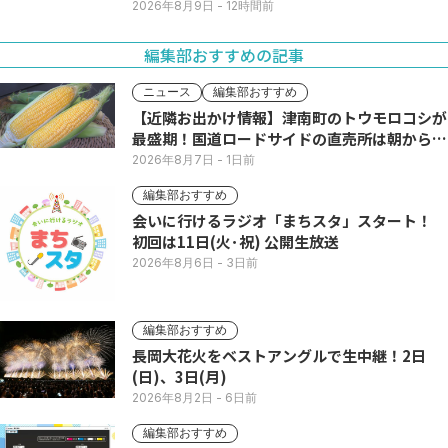
2026年8月9日
- 12時間前
編集部おすすめの記事
ニュース
編集部おすすめ
【近隣お出かけ情報】津南町のトウモロコシが
最盛期！国道ロードサイドの直売所は朝から長
い列
2026年8月7日
- 1日前
編集部おすすめ
会いに行けるラジオ「まちスタ」スタート！
初回は11日(火･祝) 公開生放送
2026年8月6日
- 3日前
編集部おすすめ
長岡大花火をベストアングルで生中継！2日
(日)、3日(月)
2026年8月2日
- 6日前
編集部おすすめ