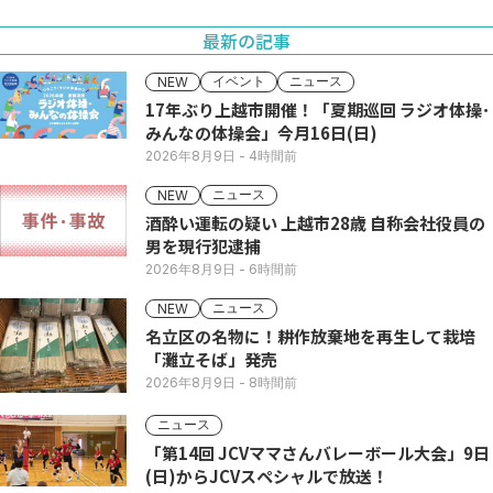
最新の記事
イベント
ニュース
NEW
17年ぶり上越市開催！「夏期巡回 ラジオ体操･
みんなの体操会」今月16日(日)
2026年8月9日
- 4時間前
ニュース
NEW
酒酔い運転の疑い 上越市28歳 自称会社役員の
男を現行犯逮捕
2026年8月9日
- 6時間前
ニュース
NEW
名立区の名物に！耕作放棄地を再生して栽培
「灘立そば」発売
2026年8月9日
- 8時間前
ニュース
「第14回 JCVママさんバレーボール大会」9日
(日)からJCVスペシャルで放送！