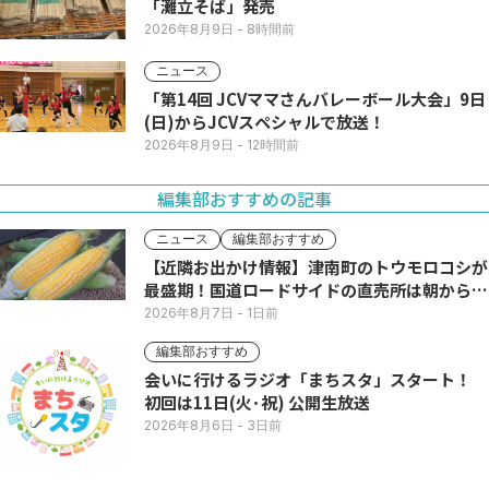
「灘立そば」発売
2026年8月9日
- 8時間前
ニュース
「第14回 JCVママさんバレーボール大会」9日
(日)からJCVスペシャルで放送！
2026年8月9日
- 12時間前
編集部おすすめの記事
ニュース
編集部おすすめ
【近隣お出かけ情報】津南町のトウモロコシが
最盛期！国道ロードサイドの直売所は朝から長
い列
2026年8月7日
- 1日前
編集部おすすめ
会いに行けるラジオ「まちスタ」スタート！
初回は11日(火･祝) 公開生放送
2026年8月6日
- 3日前