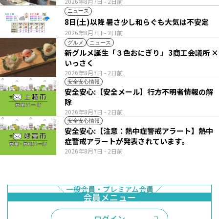
2026年8月7日
- 2日前
ニュース
8日(土)以降 暑さ少し和らぐも大気は不安定
2026年8月7日
- 2日前
グルメ
ニュース
新グルメ誕生「３色おにぎり」 3商工会議所 ×
いっさく
2026年8月7日
- 2日前
安全安心情報
安全安心:【安全メール】行方不明者情報の解
除
2026年8月7日
- 2日前
安全安心情報
安全安心:【注意：熱中症警戒アラート】熱中
症警戒アラートが発表されています。
2026年8月7日
- 2日前
ログイン