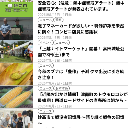
安全安心:【注意：熱中症警戒アラート】熱中
症警戒アラートが発表されています。
2026年8月8日
- 1日前
ニュース
警察
電子マネーカードが欲しい… 特殊詐欺を未然
に防ぐ！コンビニ店員に感謝状
2026年8月8日
- 1日前
イベント
ニュース
「上越ナイトマーケット」開幕！ 高田城址公
園で8日(土)まで
2026年8月7日
- 1日前
ニュース
今秋のブナは「豊作」予測 クマ出没に引き続
き注意！
2026年8月7日
- 1日前
ニュース
おすすめ
【近隣お出かけ情報】津南町のトウモロコシが
最盛期！国道ロードサイドの直売所は朝から長
い列
2026年8月7日
- 1日前
ニュース
妙高市で戦没者記憶展 ～語り継ぐ戦争の記憶
～