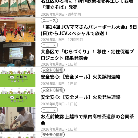
名立区の名物に！耕作放棄地を再生して栽培
「灘立そば」発売
2026年8月9日
- 8時間前
ニュース
「第14回 JCVママさんバレーボール大会」9日
(日)からJCVスペシャルで放送！
2026年8月9日
- 12時間前
ニュース
大島区で「むらづくり」！ 移住・定住促進プ
ロジェクト 成果発表会
2026年8月8日
- 1日前
安全安心情報
安全安心:【安全メール】火災誤報連絡
2026年8月8日
- 1日前
安全安心情報
安全安心:【安全メール】火災発生連絡
2026年8月8日
- 1日前
ニュース
お点前披露 上越市で県内高校茶道部の合同茶
会
2026年8月8日
- 1日前
安全安心情報