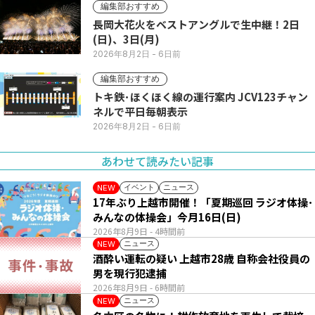
編集部おすすめ
長岡大花火をベストアングルで生中継！2日
(日)、3日(月)
2026年8月2日
- 6日前
編集部おすすめ
トキ鉄･ほくほく線の運行案内 JCV123チャン
ネルで平日毎朝表示
2026年8月2日
- 6日前
あわせて読みたい記事
イベント
ニュース
NEW
17年ぶり上越市開催！「夏期巡回 ラジオ体操･
みんなの体操会」今月16日(日)
2026年8月9日
- 4時間前
ニュース
NEW
酒酔い運転の疑い 上越市28歳 自称会社役員の
男を現行犯逮捕
2026年8月9日
- 6時間前
ニュース
NEW