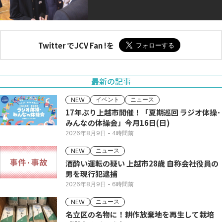
Twitter でJCV Fan !を
最新の記事
イベント
ニュース
NEW
17年ぶり上越市開催！「夏期巡回 ラジオ体操･
みんなの体操会」今月16日(日)
2026年8月9日
- 4時間前
ニュース
NEW
酒酔い運転の疑い 上越市28歳 自称会社役員の
男を現行犯逮捕
2026年8月9日
- 6時間前
ニュース
NEW
名立区の名物に！耕作放棄地を再生して栽培