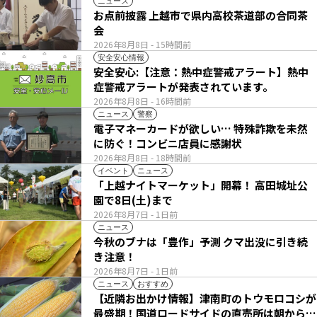
ニュース
お点前披露 上越市で県内高校茶道部の合同茶
会
2026年8月8日
- 15時間前
安全安心情報
安全安心:【注意：熱中症警戒アラート】熱中
症警戒アラートが発表されています。
2026年8月8日
- 16時間前
ニュース
警察
電子マネーカードが欲しい… 特殊詐欺を未然
に防ぐ！コンビニ店員に感謝状
2026年8月8日
- 18時間前
イベント
ニュース
「上越ナイトマーケット」開幕！ 高田城址公
園で8日(土)まで
2026年8月7日
- 1日前
ニュース
今秋のブナは「豊作」予測 クマ出没に引き続
き注意！
2026年8月7日
- 1日前
ニュース
おすすめ
【近隣お出かけ情報】津南町のトウモロコシが
最盛期！国道ロードサイドの直売所は朝から長