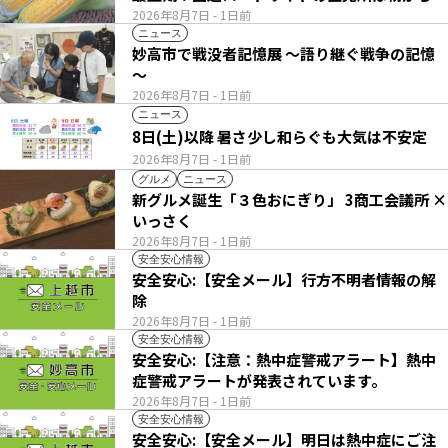
い列
2026年8月7日
- 1日前
ニュース
妙高市で戦没者記憶展 ～語り継ぐ戦争の記憶
～
2026年8月7日
- 1日前
ニュース
8日(土)以降 暑さ少し和らぐも大気は不安定
2026年8月7日
- 1日前
グルメ
ニュース
新グルメ誕生「３色おにぎり」 3商工会議所 ×
いっさく
2026年8月7日
- 1日前
安全安心情報
安全安心:【安全メール】行方不明者情報の解
除
2026年8月7日
- 1日前
安全安心情報
安全安心:【注意：熱中症警戒アラート】熱中
症警戒アラートが発表されています。
2026年8月7日
- 1日前
安全安心情報
安全安心:【安全メール】明日は熱中症にご注