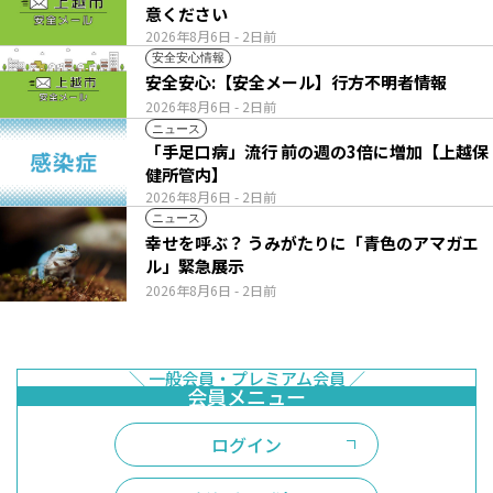
意ください
2026年8月6日
- 2日前
安全安心情報
安全安心:【安全メール】行方不明者情報
2026年8月6日
- 2日前
ニュース
「手足口病」流行 前の週の3倍に増加【上越保
健所管内】
2026年8月6日
- 2日前
ニュース
幸せを呼ぶ？ うみがたりに「青色のアマガエ
ル」緊急展示
2026年8月6日
- 2日前
ログイン