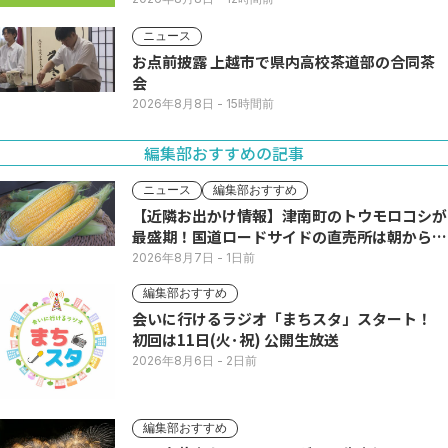
ニュース
お点前披露 上越市で県内高校茶道部の合同茶
会
2026年8月8日
- 15時間前
編集部おすすめの記事
ニュース
編集部おすすめ
【近隣お出かけ情報】津南町のトウモロコシが
最盛期！国道ロードサイドの直売所は朝から長
い列
2026年8月7日
- 1日前
編集部おすすめ
会いに行けるラジオ「まちスタ」スタート！
初回は11日(火･祝) 公開生放送
2026年8月6日
- 2日前
編集部おすすめ