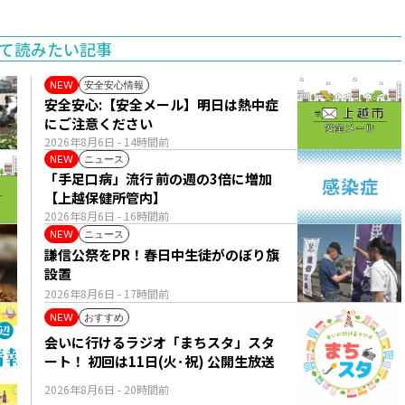
て読みたい記事
安全安心情報
NEW
安全安心:【安全メール】明日は熱中症
にご注意ください
2026年8月6日
- 14時間前
ニュース
NEW
「手足口病」流行 前の週の3倍に増加
【上越保健所管内】
2026年8月6日
- 16時間前
ニュース
NEW
謙信公祭をPR！春日中生徒がのぼり旗
設置
2026年8月6日
- 17時間前
おすすめ
NEW
会いに行けるラジオ「まちスタ」スタ
ート！ 初回は11日(火･祝) 公開生放送
2026年8月6日
- 20時間前