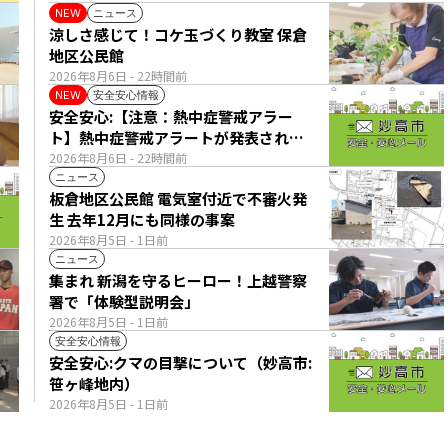
ニュース
NEW
涼しさ感じて！コケ玉づくり教室 保倉
地区公民館
2026年8月6日
- 22時間前
安全安心情報
NEW
安全安心:【注意：熱中症警戒アラー
ト】熱中症警戒アラートが発表されて
います。
2026年8月6日
- 22時間前
ニュース
板倉地区公民館 電気室付近で不審火発
生 去年12月にも同様の事案
2026年8月5日
- 1日前
ニュース
集まれ 新潟を守るヒーロー！上越警察
署で「体験型説明会」
2026年8月5日
- 1日前
安全安心情報
安全安心:クマの目撃について（妙高市:
笹ヶ峰地内）
2026年8月5日
- 1日前