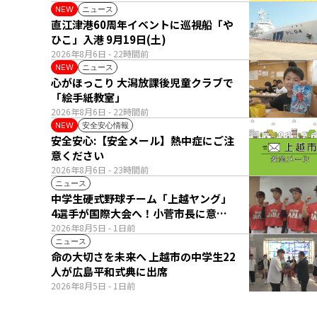
ニュース
NEW
直江津港60周年イベントに巡視船「や
ひこ」入港 9月19日(土)
2026年8月6日
- 22時間前
ニュース
NEW
心がほっこり 大潟放課後児童クラブで
「絵手紙教室」
2026年8月6日
- 22時間前
安全安心情報
NEW
安全安心:【安全メール】熱中症にご注
意ください
2026年8月6日
- 23時間前
ニュース
中学生硬式野球チーム「上越ヤング」
4選手が国際大会へ！小菅市長に意気
込み語る
2026年8月5日
- 1日前
ニュース
命の大切さを未来へ 上越市の中学生22
人が広島平和式典に出席
2026年8月5日
- 1日前