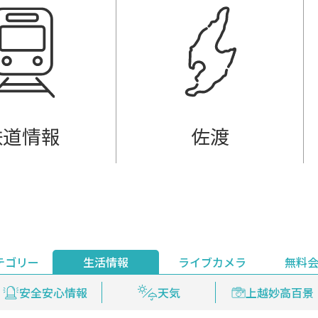
鉄道情報
佐渡
テゴリー
生活情報
ライブカメラ
無料
ント
ライブ配信
安全安心情報
グルメ
見逃し配信
天気
新着ウォッチ
上越妙高百景
プレミアム
編