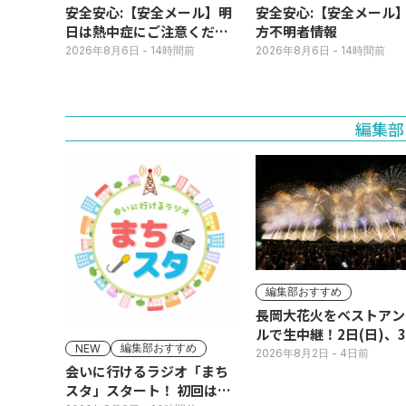
安全安心:【安全メール】明
安全安心:【安全メール
日は熱中症にご注意くださ
方不明者情報
い
2026年8月6日
- 14時間前
2026年8月6日
- 14時間前
編集部
編集部おすすめ
長岡大花火をベストアン
ルで生中継！2日(日)、
編集部おすすめ
NEW
(月)
2026年8月2日
- 4日前
会いに行けるラジオ「まち
スタ」スタート！ 初回は11