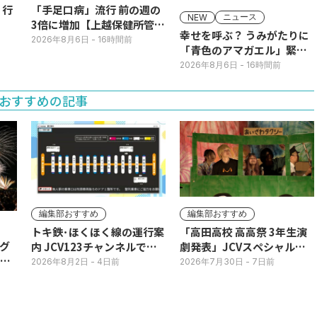
】行
「手足口病」流行 前の週の
ニュース
NEW
3倍に増加【上越保健所管
幸せを呼ぶ？ うみがたりに
内】
2026年8月6日
- 16時間前
「青色のアマガエル」緊急
展示
2026年8月6日
- 16時間前
おすすめの記事
編集部おすすめ
編集部おすすめ
トキ鉄･ほくほく線の運行案
「高田高校 高高祭 3年生演
グ
内 JCV123チャンネルで平
劇発表」JCVスペシャルで
3日
日毎朝表示
放送中！
2026年8月2日
- 4日前
2026年7月30日
- 7日前