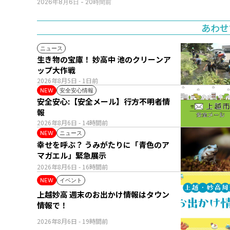
日(火･祝) 公開生放送
2026年8月6日
- 20時間前
あわせ
ニュース
生き物の宝庫！ 妙高中 池のクリーンア
ップ大作戦
2026年8月5日
- 1日前
安全安心情報
NEW
安全安心:【安全メール】行方不明者情
報
2026年8月6日
- 14時間前
ニュース
NEW
幸せを呼ぶ？ うみがたりに「青色のア
マガエル」緊急展示
2026年8月6日
- 16時間前
イベント
NEW
上越妙高 週末のお出かけ情報はタウン
情報で！
2026年8月6日
- 19時間前