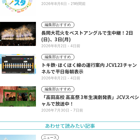
2026年8月6日
- 21時間前
編集部おすすめ
長岡大花火をベストアングルで生中継！2日
(日)、3日(月)
2026年8月2日
- 4日前
編集部おすすめ
トキ鉄･ほくほく線の運行案内 JCV123チャン
ネルで平日毎朝表示
2026年8月2日
- 4日前
編集部おすすめ
「高田高校 高高祭 3年生演劇発表」JCVスペシ
ャルで放送中！
2026年7月30日
- 7日前
あわせて読みたい記事
ニュース