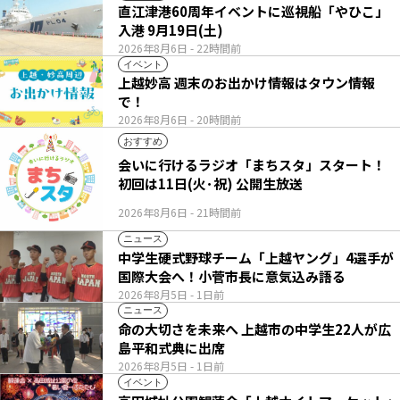
直江津港60周年イベントに巡視船「やひこ」
入港 9月19日(土)
2026年8月6日
- 22時間前
イベント
上越妙高 週末のお出かけ情報はタウン情報
で！
2026年8月6日
- 20時間前
おすすめ
会いに行けるラジオ「まちスタ」スタート！
初回は11日(火･祝) 公開生放送
2026年8月6日
- 21時間前
ニュース
中学生硬式野球チーム「上越ヤング」4選手が
国際大会へ！小菅市長に意気込み語る
2026年8月5日
- 1日前
ニュース
命の大切さを未来へ 上越市の中学生22人が広
島平和式典に出席
2026年8月5日
- 1日前
イベント