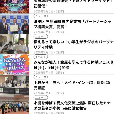
高田城址公園観蓮会「上越ナイトマーケット」
初開催！
2026年8月5日
- 1日前
ニュース
清里区 三原田組 県内企業初「パートナーシッ
プ構築大賞」受賞！
2026年8月4日
- 2日前
ニュース
伝えるって楽しい！小学生がラジオのパーソナ
リティ体験
2026年8月4日
- 2日前
イベント
みんなが職人！金属を学んで作る体験フェス 8
日(土)、9日(土)開催
2026年8月4日
- 2日前
ニュース
上越から世界へ「メイド･イン上越」新たに5
品認証
2026年8月4日
- 2日前
ニュース
才能を伸ばす異文化交流 上越に滞在したカナ
ダの若者が小菅市長に活動報告
2026年8月4日
- 3日前