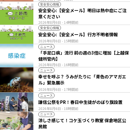
安全安心情報
安全安心:【安全メール】明日は熱中症にご注
意ください
2026年8月6日
- 14時間前
安全安心情報
安全安心:【安全メール】行方不明者情報
2026年8月6日
- 15時間前
ニュース
「手足口病」流行 前の週の3倍に増加【上越保
健所管内】
2026年8月6日
- 16時間前
ニュース
幸せを呼ぶ？ うみがたりに「青色のアマガエ
ル」緊急展示
2026年8月6日
- 17時間前
ニュース
謙信公祭をPR！春日中生徒がのぼり旗設置
2026年8月6日
- 18時間前
ニュース
涼しさ感じて！コケ玉づくり教室 保倉地区公
民館