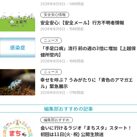
2026年8月6日
- 14時間前
安全安心情報
安全安心:【安全メール】行方不明者情報
2026年8月6日
- 15時間前
ニュース
「手足口病」流行 前の週の3倍に増加【上越保
健所管内】
2026年8月6日
- 16時間前
ニュース
幸せを呼ぶ？ うみがたりに「青色のアマガエ
ル」緊急展示
2026年8月6日
- 17時間前
編集部おすすめの記事
編集部おすすめ
会いに行けるラジオ「まちスタ」スタート！
初回は11日(火･祝) 公開生放送