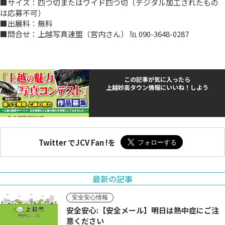
■サイズ：四つ切またはワイド四つ切（デジタル加工されたもの
は応募不可）
■出展料：無料
■問合せ：上越写真連盟（宮内さん） ℡ 090-3648-0287
この記事が気に入ったら
上越妙高タウン情報にいいね！しよう
Twitter でJCV Fan !を
最新の記事
安全安心情報
安全安心:【安全メール】明日は熱中症にご注
意ください