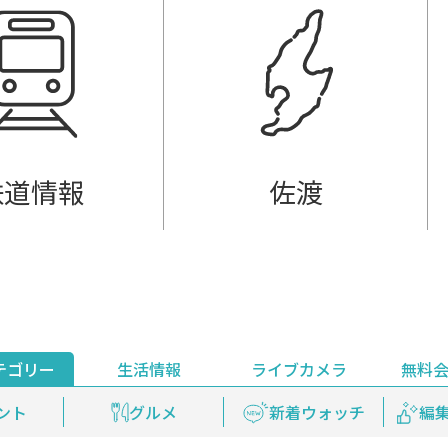
鉄道情報
佐渡
テゴリー
生活情報
ライブカメラ
無料
ント
ライブ配信
安全安心情報
グルメ
見逃し配信
天気
新着ウォッチ
上越妙高百景
プレミアム
編