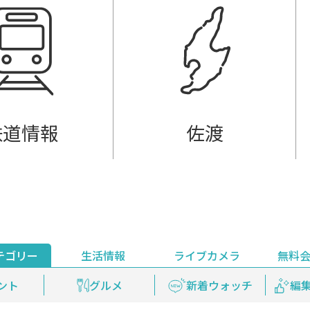
鉄道情報
佐渡
テゴリー
生活情報
ライブカメラ
無料
ント
ライブ配信
安全安心情報
グルメ
見逃し配信
天気
新着ウォッチ
上越妙高百景
プレミアム
編